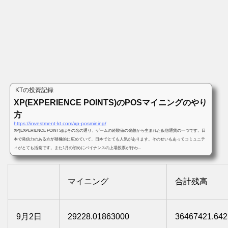
KTの投資記録
XP(EXPERIENCE POINTS)のPOSマイニングのやり
方
https://investment-kt.com/xp-posmining/
XP(EXPERIENCE POINTS)はその名の通り、ゲームの経験値の発想から生まれた仮想通貨の一つです。日
本で発信力のある方が積極的に広めていて、日本でとても人気があります。そのせいもあってコミュニテ
ィがとても活発です。また1月の初めにバイナンスの上場投票が行わ...
マイニング
合計残高
9月2日
29228.01863000
36467421.642