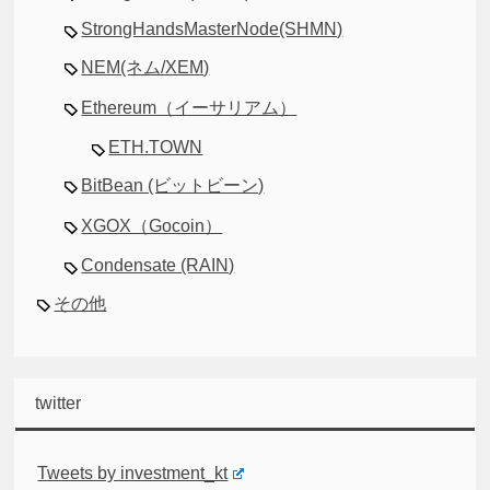
StrongHandsMasterNode(SHMN)
NEM(ネム/XEM)
Ethereum（イーサリアム）
ETH.TOWN
BitBean (ビットビーン)
XGOX（Gocoin）
Condensate (RAIN)
その他
twitter
Tweets by investment_kt