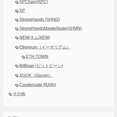
XPChain(XPC)
XP
StrongHands (SHND)
StrongHandsMasterNode(SHMN)
NEM(ネム/XEM)
Ethereum（イーサリアム）
ETH.TOWN
BitBean (ビットビーン)
XGOX（Gocoin）
Condensate (RAIN)
その他