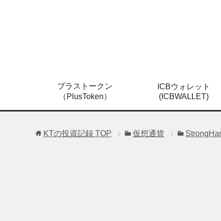
プラストークン
ICBウォレット
（PlusToken）
(ICBWALLET)
KTの投資記録
TOP
仮想通貨
StrongHa