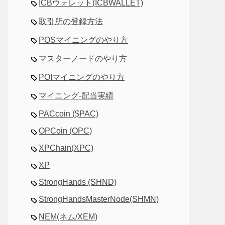
ICBウォレット(ICBWALLET)
取引所の登録方法
POSマイニングのやり方
マスターノードのやり方
POIマイニングのやり方
マイニング-配当実績
PACcoin ($PAC)
OPCoin (OPC)
XPChain(XPC)
XP
StrongHands (SHND)
StrongHandsMasterNode(SHMN)
NEM(ネム/XEM)